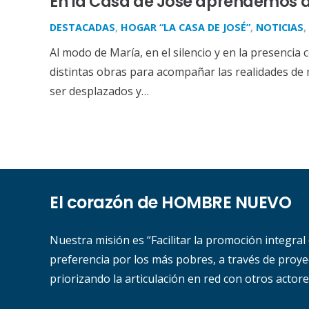
En la Casa de José aprendemos a
DESTACADAS
,
HOGAR “LA CASA DE JOSÉ”
,
NOTICIAS
,
Al modo de María, en el silencio y en la presencia 
distintas obras para acompañar las realidades d
ser desplazados y…
El corazón de HOMBRE NUEVO
Nuestra misión es “Facilitar la promoción integral
preferencia por los más pobres, a través de proyec
priorizando la articulación en red con otros actore