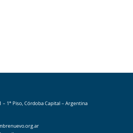
51 – 1° Piso, Córdoba Capital – Argentina
mbrenuevo.org.ar