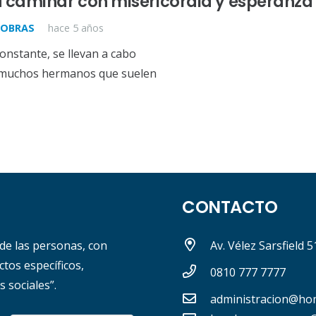
 caminar con misericordia y esperanza
OBRAS
hace 5 años
constante, se llevan a cabo
e muchos hermanos que suelen
CONTACTO
 de las personas, con
Av. Vélez Sarsfield 
tos específicos,
0810 777 7777
s sociales”.
administracion@ho