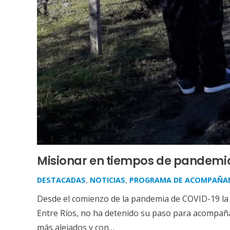
Misionar en tiempos de pandemia
DESTACADAS
,
NOTICIAS
,
PROGRAMA DE ACOMPAÑAM
Desde el comienzo de la pandemia de COVID-19 la 
Entre Ríos, no ha detenido su paso para acompañ
más alejados y con…