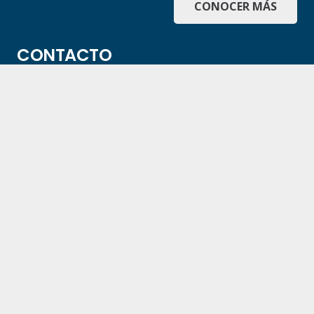
CONOCER MÁS
CONTACTO
Av. Vélez Sarsfield 51 – 1° Piso, Córdoba Capital
– Argentina
0810 777 7777
administracion@hombrenuevo.org.ar
hombrenuevoasoc@gmail.com
© Hombre Nuevo © 2026 – Todos los derechos
reservados