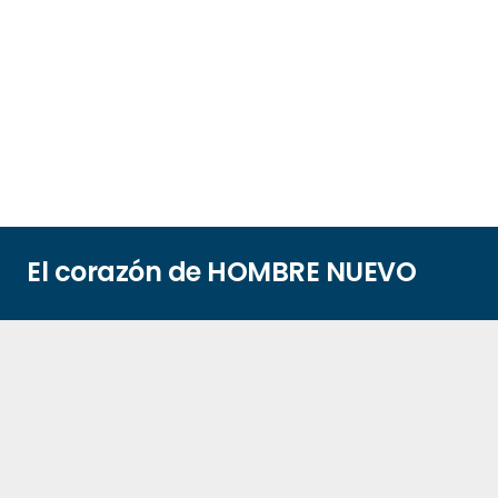
El corazón de HOMBRE NUEVO
Nuestra misión es “Facilitar la promoción integral de
las personas, con preferencia por los más pobres, a
través de proyectos específicos, priorizando la
articulación en red con otros actores sociales”.
CONOCER MÁS