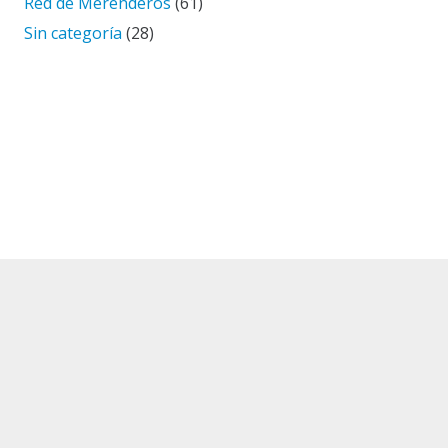
Red de Merenderos
(61)
Sin categoría
(28)
El corazón de HOMBRE NUEVO
Nuestra misión es “Facilitar la promoción integral de