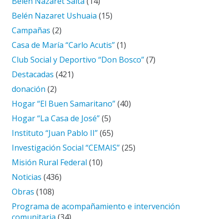
Belén Nazaret Salta
(14)
Belén Nazaret Ushuaia
(15)
Campañas
(2)
Casa de María “Carlo Acutis”
(1)
Club Social y Deportivo “Don Bosco”
(7)
Destacadas
(421)
donación
(2)
Hogar “El Buen Samaritano”
(40)
Hogar “La Casa de José”
(5)
Instituto “Juan Pablo II”
(65)
Investigación Social “CEMAIS”
(25)
Misión Rural Federal
(10)
Noticias
(436)
Obras
(108)
Programa de acompañamiento e intervención
comunitaria
(34)