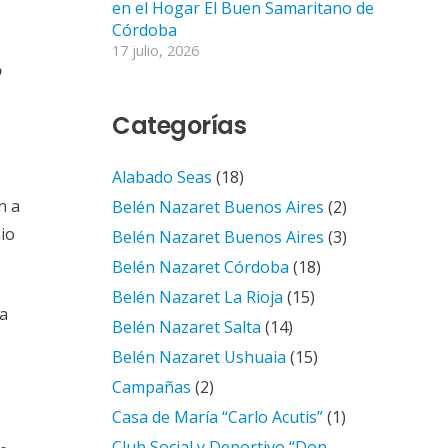
en el Hogar El Buen Samaritano de
Córdoba
17 julio, 2026
o
Categorías
Alabado Seas
(18)
n a
Belén Nazaret Buenos Aires
(2)
nio
Belén Nazaret Buenos Aires
(3)
Belén Nazaret Córdoba
(18)
Belén Nazaret La Rioja
(15)
ra
Belén Nazaret Salta
(14)
Belén Nazaret Ushuaia
(15)
Campañas
(2)
Casa de María “Carlo Acutis”
(1)
Club Social y Deportivo “Don