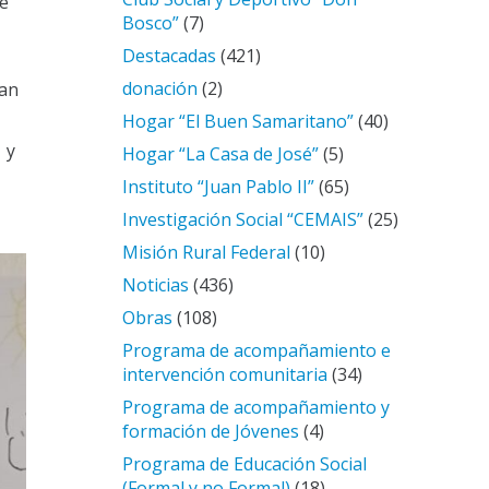
de
Bosco”
(7)
Destacadas
(421)
donación
(2)
uan
Hogar “El Buen Samaritano”
(40)
 y
Hogar “La Casa de José”
(5)
Instituto “Juan Pablo II”
(65)
Investigación Social “CEMAIS”
(25)
Misión Rural Federal
(10)
Noticias
(436)
Obras
(108)
Programa de acompañamiento e
intervención comunitaria
(34)
Programa de acompañamiento y
formación de Jóvenes
(4)
Programa de Educación Social
(Formal y no Formal)
(18)