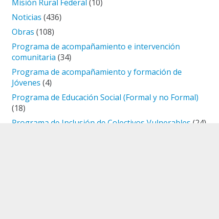
Misión Rural Federal
(10)
Noticias
(436)
Obras
(108)
Programa de acompañamiento e intervención
comunitaria
(34)
Programa de acompañamiento y formación de
Jóvenes
(4)
Programa de Educación Social (Formal y no Formal)
(18)
Programa de Inclusión de Colectivos Vulnerables
(24)
Programa de Investigación Social
(2)
Proyecto "Los Peregrinos"
(5)
Proyecto “Belén Nazareth”
(66)
Proyecto Refugio "Madre Teresa de Calcuta"
(1)
Red de Merenderos
(61)
Sin categoría
(28)