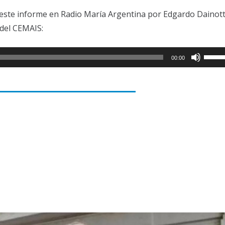
este informe en Radio María Argentina por Edgardo Dainott
del CEMAIS:
Utiliz
00:00
las
teclas
de
flecha
arriba
para
aumen
o
dismi
el
volum