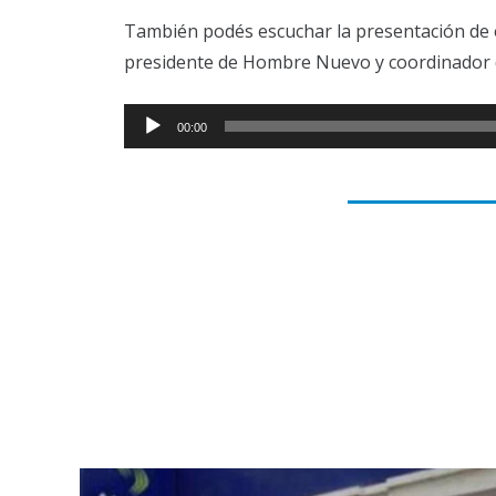
También podés escuchar la presentación de 
presidente de Hombre Nuevo y coordinador 
Reproductor
00:00
de
audio