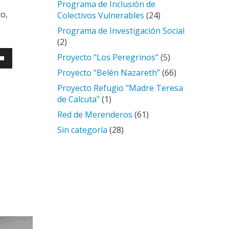
Programa de Inclusión de
o,
Colectivos Vulnerables
(24)
Programa de Investigación Social
(2)
a
Proyecto "Los Peregrinos"
(5)
Proyecto “Belén Nazareth”
(66)
Proyecto Refugio "Madre Teresa
de Calcuta"
(1)
Red de Merenderos
(61)
/abajo
Sin categoría
(28)
tar
nuir
en.