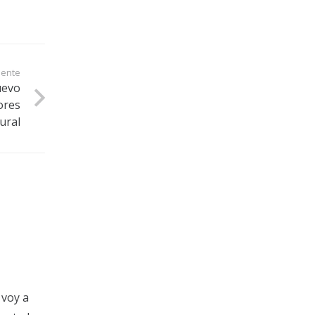
iente
uevo
dores
ural
 voy a