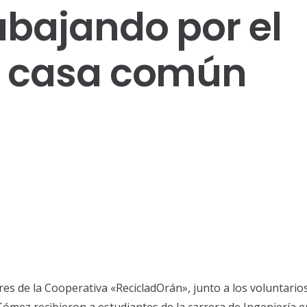
abajando por el
a casa común
res de la Cooperativa «RecicladOrán», junto a los voluntario