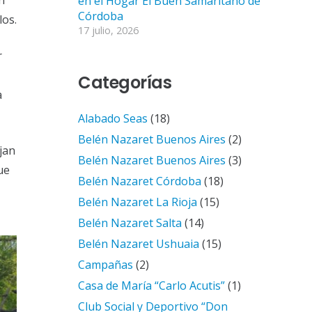
n
en el Hogar El Buen Samaritano de
Córdoba
los.
17 julio, 2026
r
Categorías
a
Alabado Seas
(18)
Belén Nazaret Buenos Aires
(2)
jan
Belén Nazaret Buenos Aires
(3)
ue
Belén Nazaret Córdoba
(18)
Belén Nazaret La Rioja
(15)
Belén Nazaret Salta
(14)
Belén Nazaret Ushuaia
(15)
Campañas
(2)
Casa de María “Carlo Acutis”
(1)
Club Social y Deportivo “Don