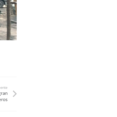
iente
gran
eros